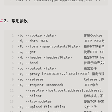
1
curl -H 'Content-Type:application/json' -H 'keyw
2. 常用参数
1
-b, --cookie <data>              传输Cookie，
2
-d, --data DATA                  HTTP POST数据
3
-F, --form <name=content/@file>  模拟HTTP表
4
-G, --get                        使用HTTP GE
5
-H, --header <header/@file>      指定HTTP
6
-I, --head                       仅显示响应文档头
7
-o, --output <file>              输出文件
8
-x, --proxy [PROTOCOL://]HOST[:PORT] 指定代理
9
-e, --referer                    Referer，亦可
10
-X, --request <command>          HTTP命令
11
    --resolve <host:port:address[,address]..
12
-s, --silent                     静默模式，不
13
    --tcp-nodelay                使用TCP_NODEL
14
-T, --upload-file <file>         文件上传