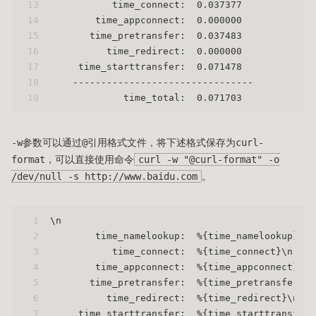
13
           time_connect:  0.037377
14
        time_appconnect:  0.000000
15
       time_pretransfer:  0.037483
16
          time_redirect:  0.000000
17
     time_starttransfer:  0.071478
18
    --------------------------------
19
             time_total:  0.071703
-w参数可以通过@引用格式文件，将下述格式保存为curl-
format，可以直接使用命令
curl -w "@curl-format" -o
/dev/null -s http://www.baidu.com
。
1
\n
2
        time_namelookup:  %{time_namelookup}\n
3
           time_connect:  %{time_connect}\n
4
        time_appconnect:  %{time_appconnect}\n
5
       time_pretransfer:  %{time_pretransfer}\n
6
          time_redirect:  %{time_redirect}\n
7
     time_starttransfer:  %{time_starttransfer}