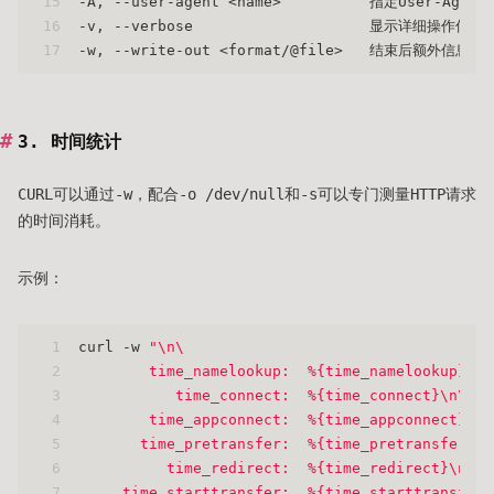
15
-A, --user-agent <name>          指定User-Age
16
-v, --verbose                    显示详细操作信息
17
-w, --write-out <format/@file>   结束后额外信息
3. 时间统计
CURL可以通过-w，配合-o /dev/null和-s可以专门测量HTTP请求
的时间消耗。
示例：
1
curl -w 
"\n\
2
        time_namelookup:  %{time_namelookup}\n\
3
           time_connect:  %{time_connect}\n\
4
        time_appconnect:  %{time_appconnect}\n\
5
       time_pretransfer:  %{time_pretransfer}\n
6
          time_redirect:  %{time_redirect}\n\
7
     time_starttransfer:  %{time_starttransfer}