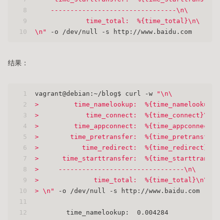
8
    --------------------------------\n\
9
             time_total:  %{time_total}\n\
10
\n"
 -o /dev/null -s http://www.baidu.com
结果：
1
vagrant@debian:~/blog$ curl -w 
"\n\
2
>         time_namelookup:  %{time_namelookup}\
3
>            time_connect:  %{time_connect}\n\
4
>         time_appconnect:  %{time_appconnect}\
5
>        time_pretransfer:  %{time_pretransfer}
6
>           time_redirect:  %{time_redirect}\n\
7
>      time_starttransfer:  %{time_starttransfe
8
>     --------------------------------\n\
9
>              time_total:  %{time_total}\n\
10
> \n"
 -o /dev/null -s http://www.baidu.com
11
12
        time_namelookup:  0.004284